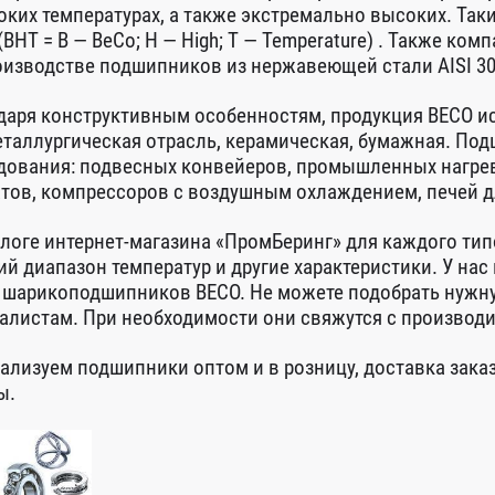
оких температурах, а также экстремально высоких. Та
(BHT = B — BeCo; H — High; T — Temperature) . Также ко
оизводстве подшипников из нержавеющей стали AISI 30
даря конструктивным особенностям, продукция BECO ис
еталлургическая отрасль, керамическая, бумажная. По
дования: подвесных конвейеров, промышленных нагрев
атов, компрессоров с воздушным охлаждением, печей д
алоге интернет-магазина «ПромБеринг» для каждого тип
ий диапазон температур и другие характеристики. У на
 шарикоподшипников BECO. Не можете подобрать нужну
алистам. При необходимости они свяжутся с производи
ализуем подшипники оптом и в розницу, доставка зака
ы.