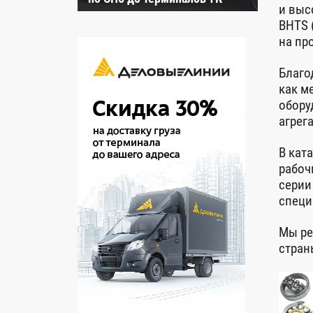
и выс
BHTS 
на пр
Благо
как м
обору
агрег
В кат
рабоч
серии
специ
Мы ре
стран