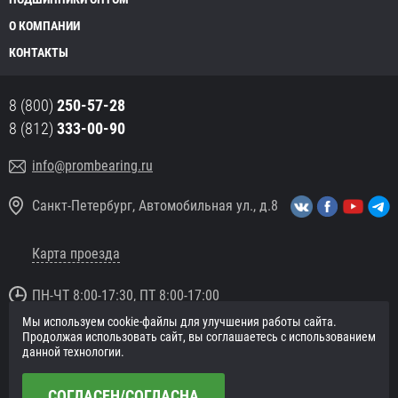
О КОМПАНИИ
КОНТАКТЫ
8 (800)
250-57-28
8 (812)
333-00-90
info@prombearing.ru
Санкт-Петербург, Автомобильная ул., д.8
Карта проезда
ПН-ЧТ 8:00-17:30, ПТ 8:00-17:00
Мы используем cookie-файлы для улучшения работы сайта.
© 2016 «PromBearing.ru»
Продолжая использовать сайт, вы соглашаетесь с использованием
Подшипники оптом и в розницу.
данной технологии.
Политика в отношении персональных данных
СОГЛАСЕН/СОГЛАСНА