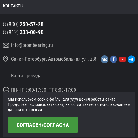
КОНТАКТЫ
8 (800)
250-57-28
8 (812)
333-00-90
info@prombearing.ru
Санкт-Петербург, Автомобильная ул., д.8
Карта проезда
ПН-ЧТ 8:00-17:30, ПТ 8:00-17:00
Мы используем cookie-файлы для улучшения работы сайта.
© 2016 «PromBearing.ru»
Продолжая использовать сайт, вы соглашаетесь с использованием
Подшипники оптом и в розницу.
данной технологии.
Политика в отношении персональных данных
СОГЛАСЕН/СОГЛАСНА
Сайт разработан в