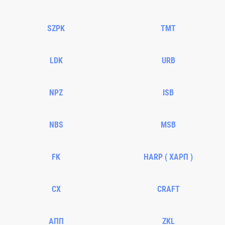
SZPK
TMT
LDK
URB
NPZ
ISB
NBS
MSB
FK
HARP ( ХАРП )
CX
CRAFT
АПП
ZKL