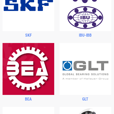
SKF
IBU-IBB
BEA
GLT