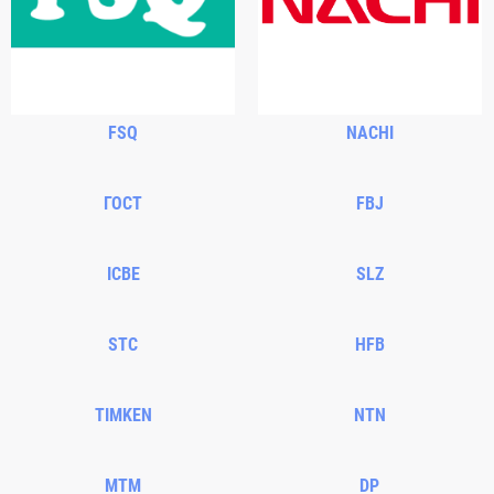
FSQ
NACHI
ГОСТ
FBJ
ICBE
SLZ
STC
HFB
TIMKEN
NTN
MTM
DP