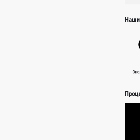
Наши
Опе
Проц