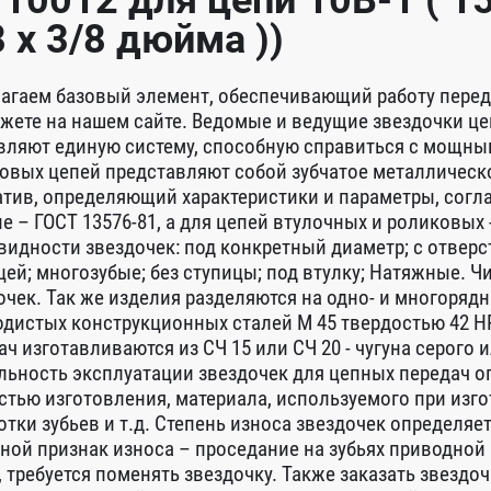
 10012 для цепи 10B-1 ( 15
8 x 3/8 дюйма ))
агаем базовый элемент, обеспечивающий работу переда
жете на нашем сайте. Ведомые и ведущие звездочки це
вляют единую систему, способную справиться с мощны
овых цепей представляют собой зубчатое металлическо
тив, определяющий характеристики и параметры, согл
е – ГОСТ 13576-81, а для цепей втулочных и роликовых
видности звездочек: под конкретный диаметр; с отверс
цей; многозубые; без ступицы; под втулку; Натяжные. Ч
очек. Так же изделия разделяются на одно- и многоряд
одистых конструкционных сталей М 45 твердостью 42 H
ач изготавливаются из СЧ 15 или СЧ 20 - чугуна серог
льность эксплуатации звездочек для цепных передач 
стью изготовления, материала, используемого при изго
отки зубьев и т.д. Степень износа звездочек определяе
ной признак износа – проседание на зубьях приводной ц
, требуется поменять звездочку. Также заказать звездо