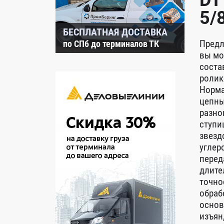
DT
5/
БЕСПЛАТНАЯ ДОСТАВКА
Предл
по СПб до терминалов ТК
вы мо
соста
ролик
Норма
цепны
разно
ступи
звезд
углер
перед
длите
точно
обраб
основ
изъян