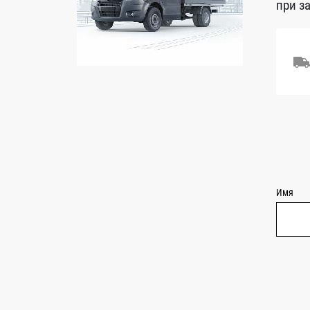
при з
Имя