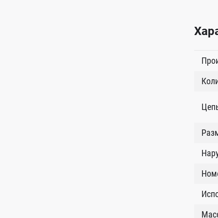
Хар
Про
Коли
Цеп
Разм
Нар
Ном
Исп
Масс