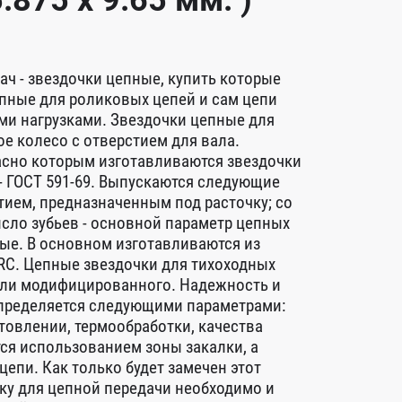
.875 x 9.65 мм. )
ч - звездочки цепные, купить которые
пные для роликовых цепей и сам цепи
ми нагрузками. Звездочки цепные для
е колесо с отверстием для вала.
асно которым изготавливаются звездочки
 - ГОСТ 591-69. Выпускаются следующие
тием, предназначенным под расточку; со
исло зубьев - основной параметр цепных
ные. В основном изготавливаются из
RC. Цепные звездочки для тихоходных
о или модифицированного. Надежность и
определяется следующими параметрами:
товлении, термообработки, качества
тся использованием зоны закалки, а
епи. Как только будет замечен этот
чку для цепной передачи необходимо и