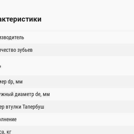
актеристики
изводитель
чество зубьев
ь
ер dp, мм
ужный диаметр de, мм
ер втулки Тапербуш
олнение
а, кг