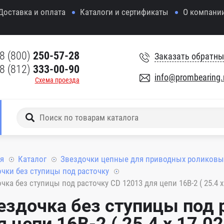
Доставка и оплата
Каталоги и сертификаты
О компани
8 (800)
250-57-28
Заказать обратны
8 (812)
333-00-90
info@prombearing.
Схема проезда
я
Каталог
Звездочки цепные для приводных роликовы
чки без ступицы под расточку
чка без ступицы под расточку CD 12013 для цепи 16B-2 ( 25.4 x 
ездочка без ступицы под 