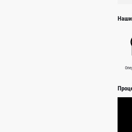
Наши
Опе
Проц