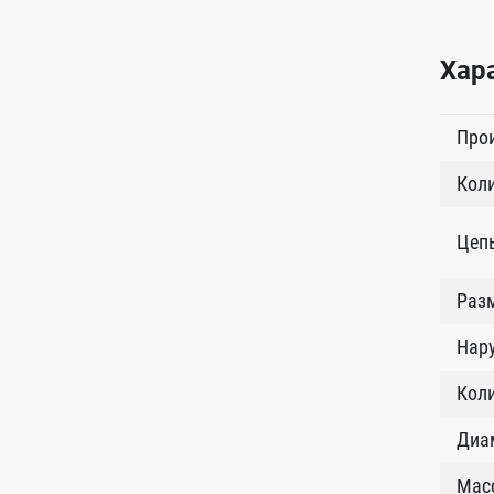
Хар
Про
Коли
Цеп
Разм
Нар
Кол
Диам
Масс