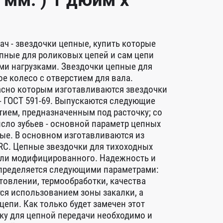
2 мм. ) 1 дюйм x
ч - звездочки цепные, купить которые
пные для роликовых цепей и сам цепи
ми нагрузками. Звездочки цепные для
е колесо с отверстием для вала.
асно которым изготавливаются звездочки
 - ГОСТ 591-69. Выпускаются следующие
тием, предназначенным под расточку; со
исло зубьев - основной параметр цепных
ные. В основном изготавливаются из
RC. Цепные звездочки для тихоходных
о или модифицированного. Надежность и
определяется следующими параметрами:
товлении, термообработки, качества
тся использованием зоны закалки, а
епи. Как только будет замечен этот
чку для цепной передачи необходимо и