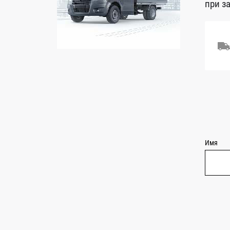
при з
Имя