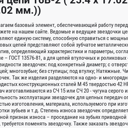
я цепи 16B-2 ( 25.4 x 17.0
.02 мм.))
агаем базовый элемент, обеспечивающий работу переда
жете на нашем сайте. Ведомые и ведущие звездочки це
вляют единую систему, способную справиться с мощны
овых цепей представляют собой зубчатое металлическо
тив, определяющий характеристики и параметры, согл
е – ГОСТ 13576-81, а для цепей втулочных и роликовых
видности звездочек: под конкретный диаметр; с отверс
цей; многозубые; без ступицы; под втулку; Натяжные. Ч
очек. Так же изделия разделяются на одно- и многоряд
одистых конструкционных сталей М 45 твердостью 42 H
ач изготавливаются из СЧ 15 или СЧ 20 - чугуна серог
льность эксплуатации звездочек для цепных передач 
стью изготовления, материала, используемого при изго
отки зубьев и т.д. Степень износа звездочек определяе
ной признак износа – проседание на зубьях приводной ц
, требуется поменять звездочку. Также заказать звездо