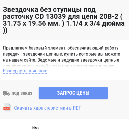
Звездочка без ступицы под
расточку CD 13039 для цепи 20B-2 (
31.75 x 19.56 мм. ) 1.1/4 x 3/4 дюйма
))
Предлагаем базовый элемент, обеспечивающий работу
передач - звездочки цепные, купить которые вы можете
на нашем сайте. Ведомые и ведущие звездочки цепные
для роликовых цепей и сам цепи составляют единую
Развернуть описание
систему, способную справиться с мощными нагрузками.
Звездочки цепные для роликовых цепей представляют
собой зубчатое металлическое колесо с отверстием для
вала. Норматив, определяющий характеристики и
под заказ
ЗАПРОС ЦЕНЫ
параметры, согласно которым изготавливаются
звездочки цепные – ГОСТ 13576-81, а для цепей втулочных
Скачать характеристики в PDF
и роликовых - ГОСТ 591-69. Выпускаются следующие
разновидности звездочек: под конкретный диаметр; с
отверстием, предназначенным под расточку; со ступицей;
многозубые; без ступицы; под втулку; Натяжные. Число
Имя