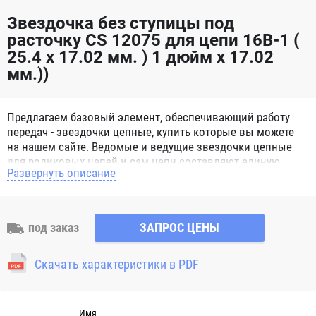
Звездочка без ступицы под
расточку CS 12075 для цепи 16B-1 (
25.4 x 17.02 мм. ) 1 дюйм x 17.02
мм.))
Предлагаем базовый элемент, обеспечивающий работу
передач - звездочки цепные, купить которые вы можете
на нашем сайте. Ведомые и ведущие звездочки цепные
для роликовых цепей и сам цепи составляют единую
Развернуть описание
систему, способную справиться с мощными нагрузками.
Звездочки цепные для роликовых цепей представляют
собой зубчатое металлическое колесо с отверстием для
вала. Норматив, определяющий характеристики и
под заказ
ЗАПРОС ЦЕНЫ
параметры, согласно которым изготавливаются
звездочки цепные – ГОСТ 13576-81, а для цепей втулочных
Скачать характеристики в PDF
и роликовых - ГОСТ 591-69. Выпускаются следующие
разновидности звездочек: под конкретный диаметр; с
отверстием, предназначенным под расточку; со ступицей;
многозубые; без ступицы; под втулку; Натяжные. Число
Имя