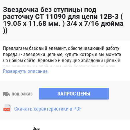
Звездочка без ступицы под
расточку CT 11090 для цепи 12B-3 (
19.05 x 11.68 мм. ) 3/4 x 7/16 дюйма
))
Предлагаем базовый элемент, обеспечивающий работу
передач - звездочки цепные, купить которые вы можете
на нашем сайте. Ведомые и ведущие звездочки цепные
для роликовых цепей и сам цепи составляют единую
Развернуть описание
систему, способную справиться с мощными нагрузками.
Звездочки цепные для роликовых цепей представляют
собой зубчатое металлическое колесо с отверстием для
вала. Норматив, определяющий характеристики и
под заказ
ЗАПРОС ЦЕНЫ
параметры, согласно которым изготавливаются
звездочки цепные – ГОСТ 13576-81, а для цепей втулочных
Скачать характеристики в PDF
и роликовых - ГОСТ 591-69. Выпускаются следующие
разновидности звездочек: под конкретный диаметр; с
отверстием, предназначенным под расточку; со ступицей;
многозубые; без ступицы; под втулку; Натяжные. Число
Имя