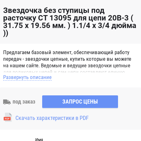
Звездочка без ступицы под
расточку CT 13095 для цепи 20B-3 (
31.75 x 19.56 мм. ) 1.1/4 x 3/4 дюйма
))
Предлагаем базовый элемент, обеспечивающий работу
передач - звездочки цепные, купить которые вы можете
на нашем сайте. Ведомые и ведущие звездочки цепные
для роликовых цепей и сам цепи составляют единую
Развернуть описание
систему, способную справиться с мощными нагрузками.
Звездочки цепные для роликовых цепей представляют
собой зубчатое металлическое колесо с отверстием для
вала. Норматив, определяющий характеристики и
под заказ
ЗАПРОС ЦЕНЫ
параметры, согласно которым изготавливаются
звездочки цепные – ГОСТ 13576-81, а для цепей втулочных
Скачать характеристики в PDF
и роликовых - ГОСТ 591-69. Выпускаются следующие
разновидности звездочек: под конкретный диаметр; с
отверстием, предназначенным под расточку; со ступицей;
многозубые; без ступицы; под втулку; Натяжные. Число
Имя