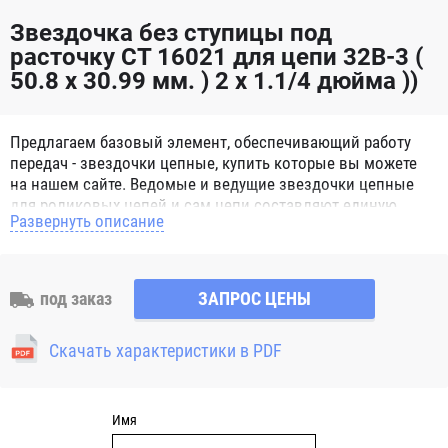
Звездочка без ступицы под
расточку CT 16021 для цепи 32B-3 (
50.8 x 30.99 мм. ) 2 x 1.1/4 дюйма ))
Предлагаем базовый элемент, обеспечивающий работу
передач - звездочки цепные, купить которые вы можете
на нашем сайте. Ведомые и ведущие звездочки цепные
для роликовых цепей и сам цепи составляют единую
Развернуть описание
систему, способную справиться с мощными нагрузками.
Звездочки цепные для роликовых цепей представляют
собой зубчатое металлическое колесо с отверстием для
вала. Норматив, определяющий характеристики и
под заказ
ЗАПРОС ЦЕНЫ
параметры, согласно которым изготавливаются
звездочки цепные – ГОСТ 13576-81, а для цепей втулочных
Скачать характеристики в PDF
и роликовых - ГОСТ 591-69. Выпускаются следующие
разновидности звездочек: под конкретный диаметр; с
отверстием, предназначенным под расточку; со ступицей;
многозубые; без ступицы; под втулку; Натяжные. Число
Имя
зубьев - основной параметр цепных звездочек. Так же