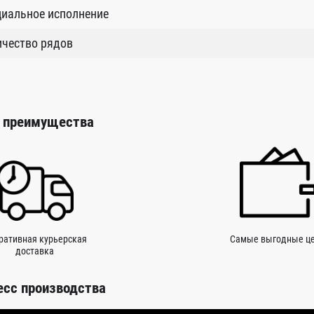
циальное исполнение
ичество рядов
 преимущества
ративная курьерская
Самые выгодные ц
доставка
есс производства