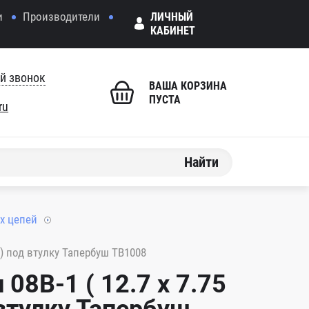
и
Производители
ЛИЧНЫЙ
КАБИНЕТ
й звонок
ВАША КОРЗИНА
ПУСТА
ru
Найти
х цепей
)) под втулку Тапербуш TB1008
08B-1 ( 12.7 x 7.75