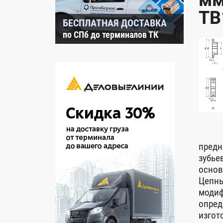
мм
TB
БЕСПЛАТНАЯ ДОСТАВКА
по СПб до терминалов ТК
предн
зубье
основ
Цепны
модиф
опред
изгот