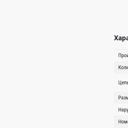
Хар
Про
Коли
Цеп
Разм
Нар
Ном