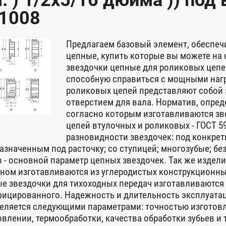
. ) 1/2x5/16 дюйма )) под
1008
Предлагаем базовый элемент, обеспеч
цепные, купить которые вы можете на
звездочки цепные для роликовых цепей
способную справиться с мощными нагр
роликовых цепей представляют собой 
отверстием для вала. Норматив, опре
согласно которым изготавливаются зве
цепей втулочных и роликовых - ГОСТ 5
разновидности звездочек: под конкрет
азначенным под расточку; со ступицей; многозубые; без
в - основной параметр цепных звездочек. Так же издели
ном изготавливаются из углеродистых конструкционных
е звездочки для тихоходных передач изготавливаются из
ицированного. Надежность и длительность эксплуатац
еляется следующими параметрами: точностью изготовл
овлении, термообработки, качества обработки зубьев и 