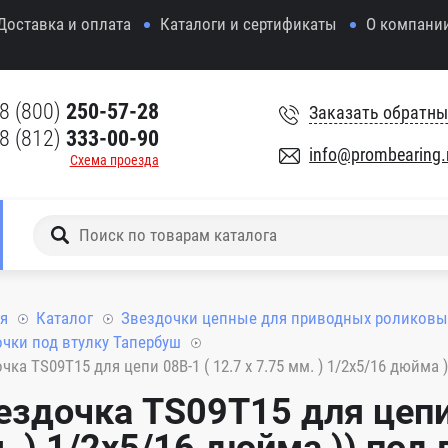
Доставка и оплата
Каталоги и сертификаты
О компани
8 (800)
250-57-28
Заказать обратны
8 (812)
333-00-90
info@prombearing.
Схема проезда
я
Каталог
Звездочки цепные для приводных роликовы
чки под втулку Тапербуш
чка TS09T15 для цепи 08B-1 ( 12.7 x 7.75 мм. ) 1/2x5/16 дюйма 
ездочка TS09T15 для цепи 