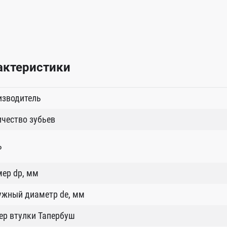
актеристики
изводитель
чество зубьев
ь
ер dp, мм
ужный диаметр de, мм
ер втулки Тапербуш