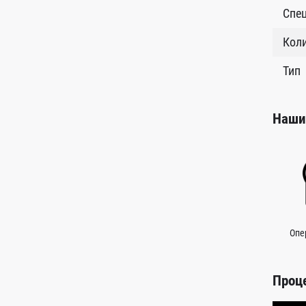
Спе
Кол
Тип
Наши
Опе
Проц