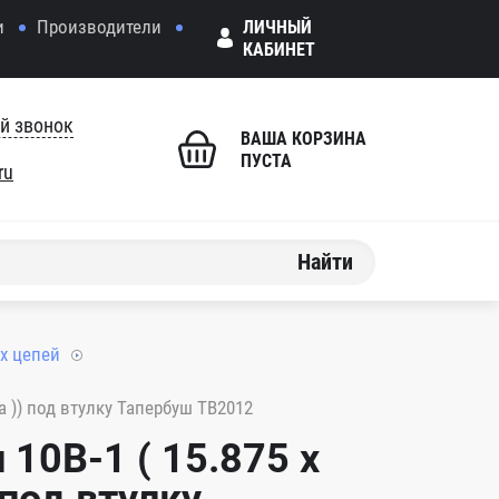
и
Производители
ЛИЧНЫЙ
КАБИНЕТ
й звонок
ВАША КОРЗИНА
ПУСТА
ru
Найти
х цепей
ма )) под втулку Тапербуш TB2012
10B-1 ( 15.875 x