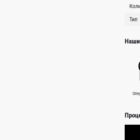
Кол
Тип
Наши
Опе
Проц