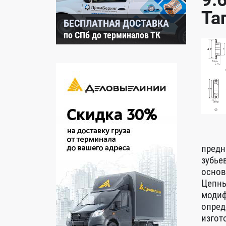
9.
Та
БЕСПЛАТНАЯ ДОСТАВКА
по СПб до терминалов ТК
предн
зубье
основ
Цепны
модиф
опред
изгот