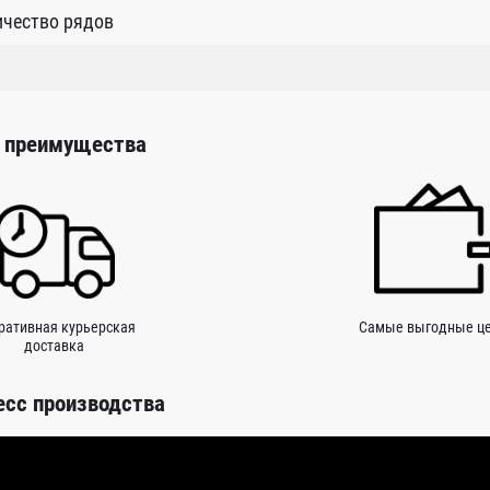
ичество рядов
 преимущества
ративная курьерская
Самые выгодные ц
доставка
есс производства