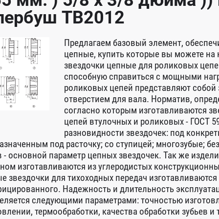
65 мм. ) 5/8 x 3/8 дюйма ))
пербуш TB2012
Предлагаем базовый элемент, обеспеч
цепные, купить которые вы можете на
звездочки цепные для роликовых цепей
способную справиться с мощными нагр
роликовых цепей представляют собой 
отверстием для вала. Норматив, опре
согласно которым изготавливаются зве
цепей втулочных и роликовых - ГОСТ 5
разновидности звездочек: под конкрет
азначенным под расточку; со ступицей; многозубые; без
в - основной параметр цепных звездочек. Так же издели
ном изготавливаются из углеродистых конструкционных
е звездочки для тихоходных передач изготавливаются из
ицированного. Надежность и длительность эксплуатац
еляется следующими параметрами: точностью изготовл
овлении, термообработки, качества обработки зубьев и 