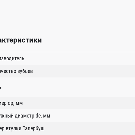
актеристики
изводитель
чество зубьев
ь
ер dp, мм
ужный диаметр de, мм
ер втулки Тапербуш