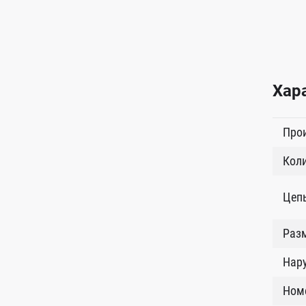
Хар
Про
Коли
Цеп
Разм
Нар
Ном