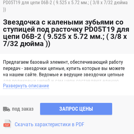
PD05T19 для цепи 06B-2 ( 9.525 x 5.72 мм.; ( 3/8 х 7/32 дюйма
))
Звездочка с калеными зубьями со
ступицей под расточку PD05T19 для
цепи 06B-2 ( 9.525 x 5.72 мм.; ( 3/8 х
7/32 дюйма ))
Предлагаем базовый элемент, обеспечивающий работу
передач - звездочки цепные, купить которые вы можете
на нашем сайте. Ведомые и ведущие звездочки цепные
для роликовых цепей и сам цепи составляют единую
Развернуть описание
систему, способную справиться с мощными нагрузками.
Звездочки цепные для роликовых цепей представляют
собой зубчатое металлическое колесо с отверстием для
вала. Норматив, определяющий характеристики и
под заказ
ЗАПРОС ЦЕНЫ
параметры, согласно которым изготавливаются
звездочки цепные – ГОСТ 13576-81, а для цепей втулочных
Скачать характеристики в PDF
и роликовых - ГОСТ 591-69. Выпускаются следующие
разновидности звездочек: под конкретный диаметр; с