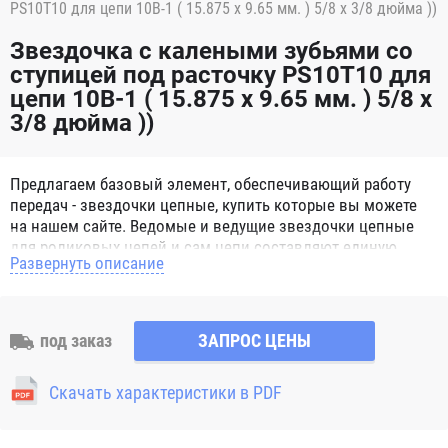
PS10T10 для цепи 10B-1 ( 15.875 x 9.65 мм. ) 5/8 x 3/8 дюйма ))
Звездочка с калеными зубьями со
ступицей под расточку PS10T10 для
цепи 10B-1 ( 15.875 x 9.65 мм. ) 5/8 x
3/8 дюйма ))
Предлагаем базовый элемент, обеспечивающий работу
передач - звездочки цепные, купить которые вы можете
на нашем сайте. Ведомые и ведущие звездочки цепные
для роликовых цепей и сам цепи составляют единую
Развернуть описание
систему, способную справиться с мощными нагрузками.
Звездочки цепные для роликовых цепей представляют
собой зубчатое металлическое колесо с отверстием для
вала. Норматив, определяющий характеристики и
под заказ
ЗАПРОС ЦЕНЫ
параметры, согласно которым изготавливаются
звездочки цепные – ГОСТ 13576-81, а для цепей втулочных
Скачать характеристики в PDF
и роликовых - ГОСТ 591-69. Выпускаются следующие
разновидности звездочек: под конкретный диаметр; с
отверстием, предназначенным под расточку; со ступицей;