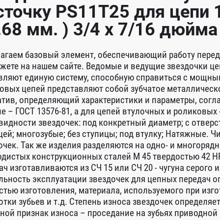
сточку PS11T25 для цепи 1
.68 мм. ) 3/4 x 7/16 дюйма 
агаем базовый элемент, обеспечивающий работу переда
жете на нашем сайте. Ведомые и ведущие звездочки це
вляют единую систему, способную справиться с мощны
овых цепей представляют собой зубчатое металлическо
тив, определяющий характеристики и параметры, согл
е – ГОСТ 13576-81, а для цепей втулочных и роликовых
видности звездочек: под конкретный диаметр; с отверс
цей; многозубые; без ступицы; под втулку; Натяжные. Ч
очек. Так же изделия разделяются на одно- и многоряд
одистых конструкционных сталей М 45 твердостью 42 H
ач изготавливаются из СЧ 15 или СЧ 20 - чугуна серог
льность эксплуатации звездочек для цепных передач 
стью изготовления, материала, используемого при изго
отки зубьев и т.д. Степень износа звездочек определяе
ной признак износа – проседание на зубьях приводной ц