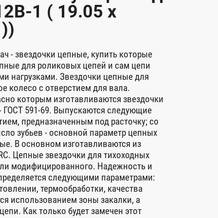
2B-1 ( 19.05 x
))
ч - звездочки цепные, купить которые
пные для роликовых цепей и сам цепи
ми нагрузками. Звездочки цепные для
е колесо с отверстием для вала.
асно которым изготавливаются звездочки
 - ГОСТ 591-69. Выпускаются следующие
тием, предназначенным под расточку; со
исло зубьев - основной параметр цепных
ные. В основном изготавливаются из
RC. Цепные звездочки для тихоходных
о или модифицированного. Надежность и
определяется следующими параметрами:
товлении, термообработки, качества
тся использованием зоны закалки, а
епи. Как только будет замечен этот