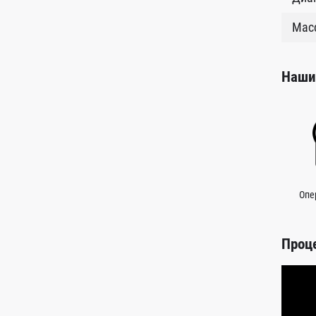
Масс
Наши
Опе
Проц