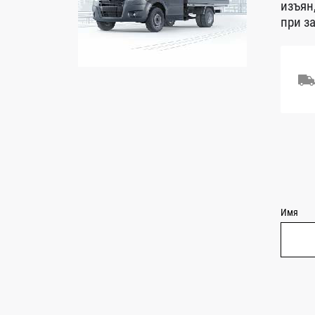
изъян
при з
Имя