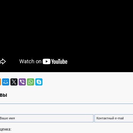
вы
ценка: