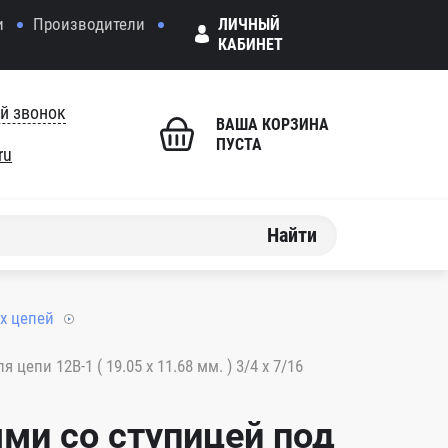
и
Производители
ЛИЧНЫЙ
КАБИНЕТ
й звонок
ВАША КОРЗИНА
ПУСТА
ru
Найти
х цепей
епи 12B-1 ( 19.05 x 11.68 мм. ) 3/4 x 7/16
ми со ступицей под