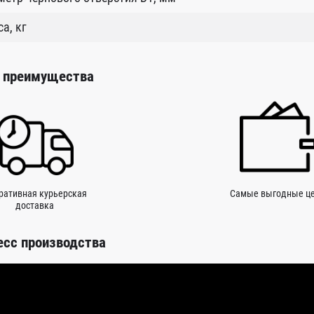
а, кг
 преимущества
ративная курьерская
Самые выгодные ц
доставка
есс производства