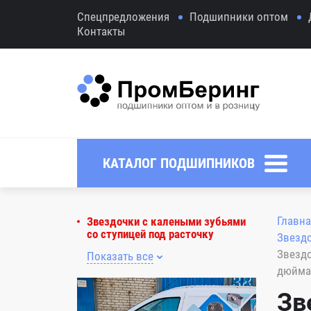
Спецпредложения
Подшипники оптом
Контакты
КАТАЛОГ ПОДШИПНИКОВ
Главна
Звездочки с калеными зубьями
со ступицей под расточку
Звездо
Звездо
Показать все
дюйма 
Зв