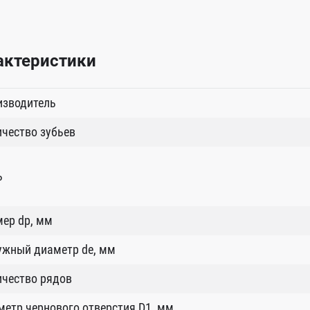
актеристики
изводитель
чество зубьев
ь
ер dp, мм
ужный диаметр de, мм
ичество рядов
етр чернового отверстия D1, мм