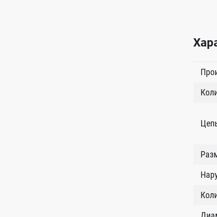
Хар
Про
Коли
Цеп
Разм
Нар
Кол
Диам