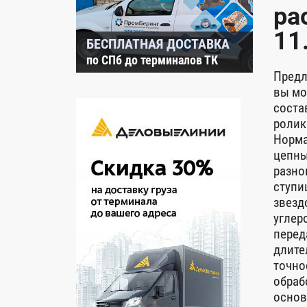
ра
11
БЕСПЛАТНАЯ ДОСТАВКА
по СПб до терминалов ТК
Предл
вы мо
соста
ролик
Норма
цепны
разно
ступи
звезд
углер
перед
длите
точно
обраб
основ