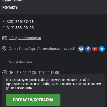
О КОМПАНИИ
КОНТАКТЫ
8 (800)
250-57-28
8 (812)
333-00-90
info@prombearing.ru
Санкт-Петербург, Автомобильная ул., д.8
Карта проезда
ПН-ЧТ 8:00-17:30, ПТ 8:00-17:00
Мы используем cookie-файлы для улучшения работы сайта.
© 2016 «PromBearing.ru»
Продолжая использовать сайт, вы соглашаетесь с использованием
Подшипники оптом и в розницу.
данной технологии.
Политика в отношении персональных данных
СОГЛАСЕН/СОГЛАСНА
Сайт разработан в