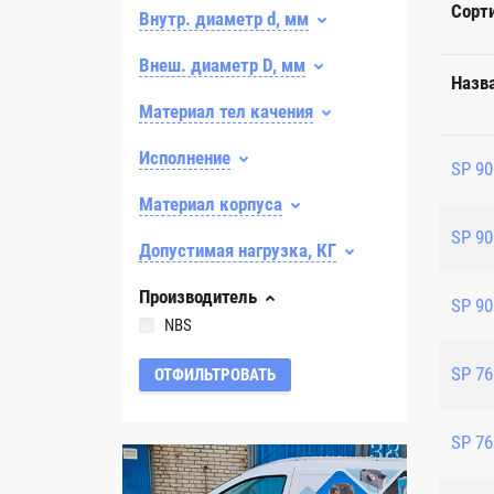
Сорт
Внутр. диаметр d, мм
Внеш. диаметр D, мм
Назв
Материал тел качения
Исполнение
SP 90
Материал корпуса
SP 90
Допустимая нагрузка, КГ
Производитель
SP 90
NBS
SP 76
ОТФИЛЬТРОВАТЬ
SP 76