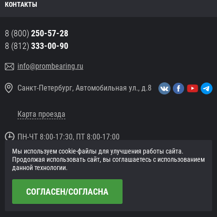
КОНТАКТЫ
8 (800)
250-57-28
8 (812)
333-00-90
info@prombearing.ru
Санкт-Петербург, Автомобильная ул., д.8
Карта проезда
ПН-ЧТ 8:00-17:30, ПТ 8:00-17:00
Мы используем cookie-файлы для улучшения работы сайта.
© 2016 «PromBearing.ru»
Продолжая использовать сайт, вы соглашаетесь с использованием
Подшипники оптом и в розницу.
данной технологии.
Политика в отношении персональных данных
СОГЛАСЕН/СОГЛАСНА
Сайт разработан в