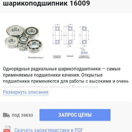
шарикоподшипник 16009
Однорядные радиальные шарикоподшипники — самые
применяемые подшипники качения. Открытые
подшипники применяются для работы с высокими и очень
высокими частотами вращения.Радиальные
Развернуть описание
шарикоподшипники обозначением 2Z ZZ с обеих сторон
имеют защитные шайбы и пригодны для работы с
высокой частотой вращения. Подшипники с
обозначением 2RS 2RS1 2RSH 2RSR имеют с обеих сторон
под заказ
ЗАПРОС ЦЕНЫ
контактные уплотнения из бутадиен-нитрильного каучука
(NBR) и пригодны для средних частот вращения. Также
Скачать характеристики в PDF
поставляются подшипники с бесконтактными