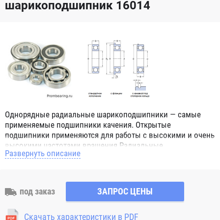
шарикоподшипник 16014
Однорядные радиальные шарикоподшипники — самые
применяемые подшипники качения. Открытые
подшипники применяются для работы с высокими и очень
высокими частотами вращения.Радиальные
Развернуть описание
шарикоподшипники обозначением 2Z ZZ с обеих сторон
имеют защитные шайбы и пригодны для работы с
высокой частотой вращения. Подшипники с
обозначением 2RS 2RS1 2RSH 2RSR имеют с обеих сторон
под заказ
ЗАПРОС ЦЕНЫ
контактные уплотнения из бутадиен-нитрильного каучука
(NBR) и пригодны для средних частот вращения. Также
Скачать характеристики в PDF
поставляются подшипники с бесконтактными