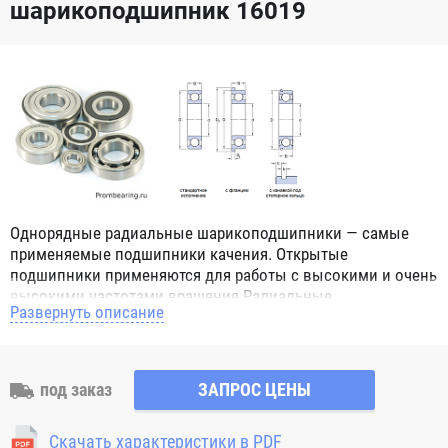
шарикоподшипник 16019
Однорядные радиальные шарикоподшипники — самые
применяемые подшипники качения. Открытые
подшипники применяются для работы с высокими и очень
высокими частотами вращения.Радиальные
Развернуть описание
шарикоподшипники обозначением 2Z ZZ с обеих сторон
имеют защитные шайбы и пригодны для работы с
высокой частотой вращения. Подшипники с
обозначением 2RS 2RS1 2RSH 2RSR имеют с обеих сторон
под заказ
ЗАПРОС ЦЕНЫ
контактные уплотнения из бутадиен-нитрильного каучука
(NBR) и пригодны для средних частот вращения. Также
Скачать характеристики в PDF
поставляются подшипники с бесконтактными