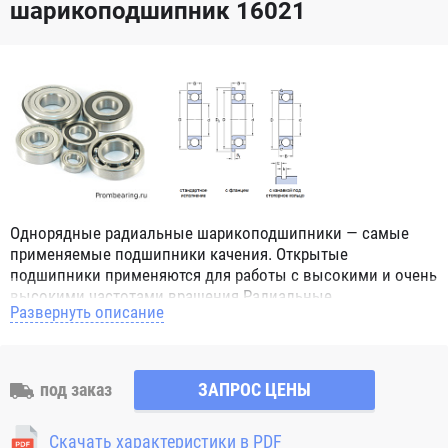
шарикоподшипник 16021
Однорядные радиальные шарикоподшипники — самые
применяемые подшипники качения. Открытые
подшипники применяются для работы с высокими и очень
высокими частотами вращения.Радиальные
Развернуть описание
шарикоподшипники обозначением 2Z ZZ с обеих сторон
имеют защитные шайбы и пригодны для работы с
высокой частотой вращения. Подшипники с
обозначением 2RS 2RS1 2RSH 2RSR имеют с обеих сторон
под заказ
ЗАПРОС ЦЕНЫ
контактные уплотнения из бутадиен-нитрильного каучука
(NBR) и пригодны для средних частот вращения. Также
Скачать характеристики в PDF
поставляются подшипники с бесконтактными