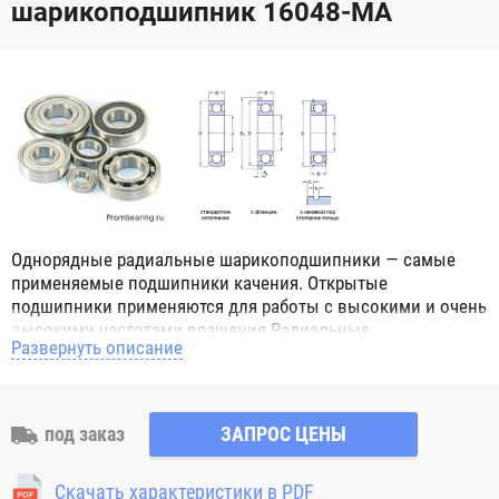
шарикоподшипник 16048-MA
Однорядные радиальные шарикоподшипники — самые
применяемые подшипники качения. Открытые
подшипники применяются для работы с высокими и очень
высокими частотами вращения.Радиальные
Развернуть описание
шарикоподшипники обозначением 2Z ZZ с обеих сторон
имеют защитные шайбы и пригодны для работы с
высокой частотой вращения. Подшипники с
обозначением 2RS 2RS1 2RSH 2RSR имеют с обеих сторон
под заказ
ЗАПРОС ЦЕНЫ
контактные уплотнения из бутадиен-нитрильного каучука
(NBR) и пригодны для средних частот вращения. Также
Скачать характеристики в PDF
поставляются подшипники с бесконтактными