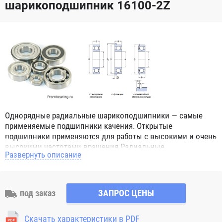
шарикоподшипник 16100-2Z
Однорядные радиальные шарикоподшипники — самые
применяемые подшипники качения. Открытые
подшипники применяются для работы с высокими и очень
высокими частотами вращения.Радиальные
Развернуть описание
шарикоподшипники обозначением 2Z ZZ с обеих сторон
имеют защитные шайбы и пригодны для работы с
высокой частотой вращения. Подшипники с
обозначением 2RS 2RS1 2RSH 2RSR имеют с обеих сторон
под заказ
ЗАПРОС ЦЕНЫ
контактные уплотнения из бутадиен-нитрильного каучука
(NBR) и пригодны для средних частот вращения. Также
Скачать характеристики в PDF
поставляются подшипники с бесконтактными