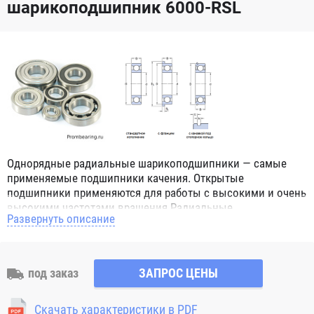
шарикоподшипник 6000-RSL
Однорядные радиальные шарикоподшипники — самые
применяемые подшипники качения. Открытые
подшипники применяются для работы с высокими и очень
высокими частотами вращения.Радиальные
Развернуть описание
шарикоподшипники обозначением 2Z ZZ с обеих сторон
имеют защитные шайбы и пригодны для работы с
высокой частотой вращения. Подшипники с
обозначением 2RS 2RS1 2RSH 2RSR имеют с обеих сторон
под заказ
ЗАПРОС ЦЕНЫ
контактные уплотнения из бутадиен-нитрильного каучука
(NBR) и пригодны для средних частот вращения. Также
Скачать характеристики в PDF
поставляются подшипники с бесконтактными