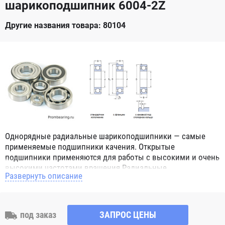
шарикоподшипник 6004-2Z
Другие названия товара: 80104
Однорядные радиальные шарикоподшипники — самые
применяемые подшипники качения. Открытые
подшипники применяются для работы с высокими и очень
высокими частотами вращения.Радиальные
Развернуть описание
шарикоподшипники обозначением 2Z ZZ с обеих сторон
имеют защитные шайбы и пригодны для работы с
высокой частотой вращения. Подшипники с
обозначением 2RS 2RS1 2RSH 2RSR имеют с обеих сторон
под заказ
ЗАПРОС ЦЕНЫ
контактные уплотнения из бутадиен-нитрильного каучука