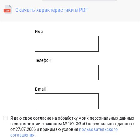
(NBR) и пригодны для средних частот вращения. Также
Скачать характеристики в PDF
поставляются подшипники с бесконтактными
уплотнениями 2BRS BRS RZ 2RZ . Данные подшипники
обладают низкими потерями на трение.
Имя
Телефон
E-mail
Я даю свое согласие на обработку моих персональных данных
в соответствии с законом № 152-ФЗ «О персональных данных»
от 27.07.2006 и принимаю условия
пользовательского
соглашения
.