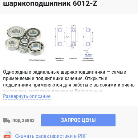
шарикоподшипник 6012-Z
Однорядные радиальные шарикоподшипники — самые
применяемые подшипники качения. Открытые
подшипники применяются для работы с высокими и очень
высокими частотами вращения.Радиальные
Развернуть описание
шарикоподшипники обозначением 2Z ZZ с обеих сторон
имеют защитные шайбы и пригодны для работы с
высокой частотой вращения. Подшипники с
обозначением 2RS 2RS1 2RSH 2RSR имеют с обеих сторон
под заказ
ЗАПРОС ЦЕНЫ
контактные уплотнения из бутадиен-нитрильного каучука
(NBR) и пригодны для средних частот вращения. Также
Скачать характеристики в PDF
поставляются подшипники с бесконтактными