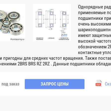
Однорядные ра
применяемые по
подшипники при
очень высокими
шарикоподшипни
имеют защитные
высокой частот
обозначением 2R
контактные упло
 и пригодны для средних частот вращения. Также пост
нениями 2BRS BRS RZ 2RZ . Данные подшипники обладаю
под заказ
ЗАПРОС ЦЕНЫ
Ска