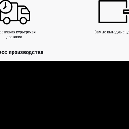
ративная курьерская
Самые выгодные ц
доставка
есс производства