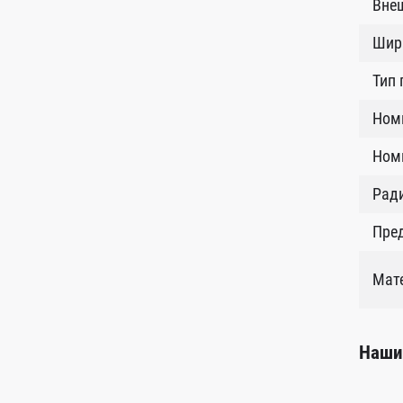
Внеш
Шир
Тип
Ном
Номи
Рад
Пред
Мат
Наши