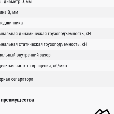
. диаметр D, мм
ина B, мм
 подшипника
инальная динамическая грузоподъемность, кН
нальная статическая грузоподъемность, кН
иальный внутренний зазор
ельная частота вращения, об/мин
ериал сепаратора
 преимущества