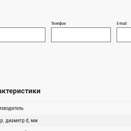
Телефон
E-mail
актеристики
изводитель
р. диаметр d, мм