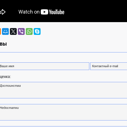
вы
ценка: