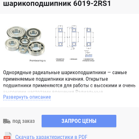
шарикоподшипник 6019-2RS1
Однорядные радиальные шарикоподшипники — самые
применяемые подшипники качения. Открытые
подшипники применяются для работы с высокими и очень
высокими частотами вращения.Радиальные
Развернуть описание
шарикоподшипники обозначением 2Z ZZ с обеих сторон
имеют защитные шайбы и пригодны для работы с
высокой частотой вращения. Подшипники с
обозначением 2RS 2RS1 2RSH 2RSR имеют с обеих сторон
под заказ
ЗАПРОС ЦЕНЫ
контактные уплотнения из бутадиен-нитрильного каучука
(NBR) и пригодны для средних частот вращения. Также
Скачать характеристики в PDF
поставляются подшипники с бесконтактными