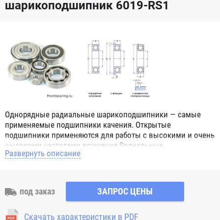
шарикоподшипник 6019-RS1
Однорядные радиальные шарикоподшипники — самые
применяемые подшипники качения. Открытые
подшипники применяются для работы с высокими и очень
высокими частотами вращения.Радиальные
Развернуть описание
шарикоподшипники обозначением 2Z ZZ с обеих сторон
имеют защитные шайбы и пригодны для работы с
высокой частотой вращения. Подшипники с
обозначением 2RS 2RS1 2RSH 2RSR имеют с обеих сторон
под заказ
ЗАПРОС ЦЕНЫ
контактные уплотнения из бутадиен-нитрильного каучука
(NBR) и пригодны для средних частот вращения. Также
Скачать характеристики в PDF
поставляются подшипники с бесконтактными