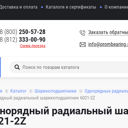
Доставка и оплата
Каталоги и сертификаты
О компани
8 (800)
250-57-28
Заказать обратны
8 (812)
333-00-90
info@prombearing.
Схема проезда
я
Каталог
Шарикоподшипники
Однорядные радиал
ядный радиальный шарикоподшипник 6021-2Z
норядный радиальный ш
21-2Z