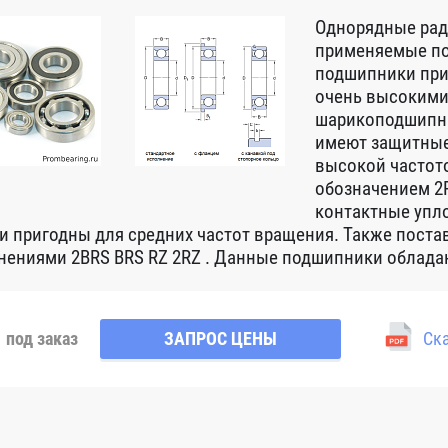
Однорядные ра
применяемые по
подшипники при
очень высокими
шарикоподшипни
имеют защитные
высокой частот
обозначением 2R
контактные упло
 и пригодны для средних частот вращения. Также пост
нениями 2BRS BRS RZ 2RZ . Данные подшипники обладаю
под заказ
ЗАПРОС ЦЕНЫ
Ска