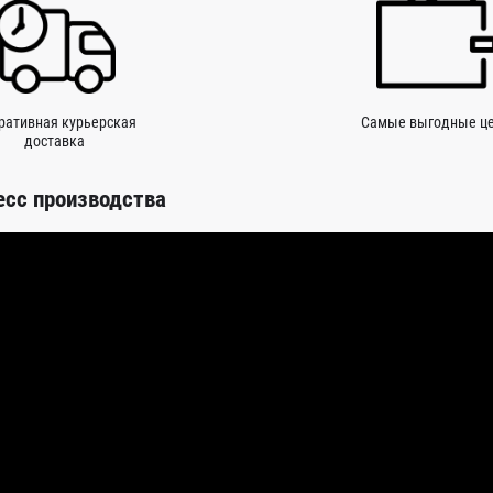
ративная курьерская
Самые выгодные ц
доставка
есс производства