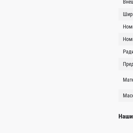
Внеш
Шир
Ном
Номи
Рад
Пред
Мат
Масс
Наши