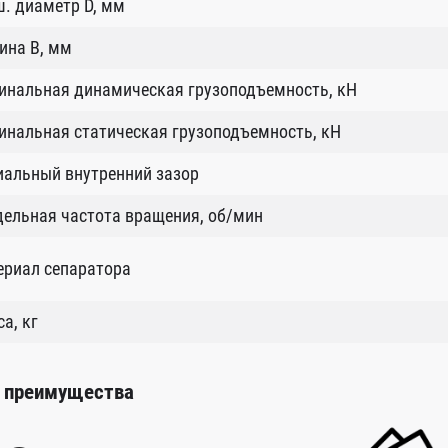
. диаметр D, мм
ина B, мм
инальная динамическая грузоподъемность, кН
нальная статическая грузоподъемность, кН
иальный внутренний зазор
ельная частота вращения, об/мин
ериал сепаратора
а, кг
 преимущества