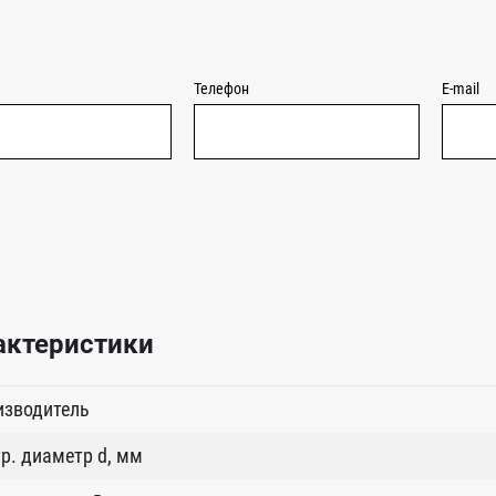
Телефон
E-mail
актеристики
изводитель
р. диаметр d, мм