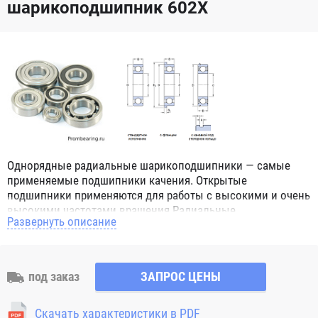
шарикоподшипник 602X
Однорядные радиальные шарикоподшипники — самые
применяемые подшипники качения. Открытые
подшипники применяются для работы с высокими и очень
высокими частотами вращения.Радиальные
Развернуть описание
шарикоподшипники обозначением 2Z ZZ с обеих сторон
имеют защитные шайбы и пригодны для работы с
высокой частотой вращения. Подшипники с
обозначением 2RS 2RS1 2RSH 2RSR имеют с обеих сторон
под заказ
ЗАПРОС ЦЕНЫ
контактные уплотнения из бутадиен-нитрильного каучука
(NBR) и пригодны для средних частот вращения. Также
Скачать характеристики в PDF
поставляются подшипники с бесконтактными