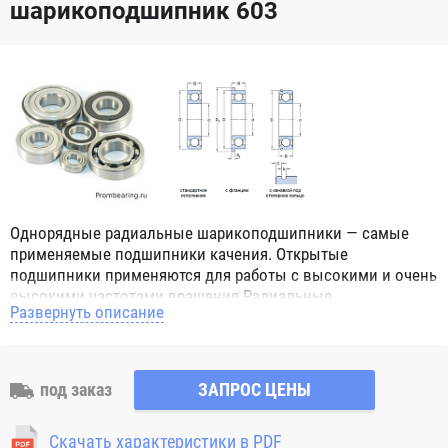
шарикоподшипник 603
Однорядные радиальные шарикоподшипники — самые
применяемые подшипники качения. Открытые
подшипники применяются для работы с высокими и очень
высокими частотами вращения.Радиальные
Развернуть описание
шарикоподшипники обозначением 2Z ZZ с обеих сторон
имеют защитные шайбы и пригодны для работы с
высокой частотой вращения. Подшипники с
обозначением 2RS 2RS1 2RSH 2RSR имеют с обеих сторон
под заказ
ЗАПРОС ЦЕНЫ
контактные уплотнения из бутадиен-нитрильного каучука
(NBR) и пригодны для средних частот вращения. Также
Скачать характеристики в PDF
поставляются подшипники с бесконтактными