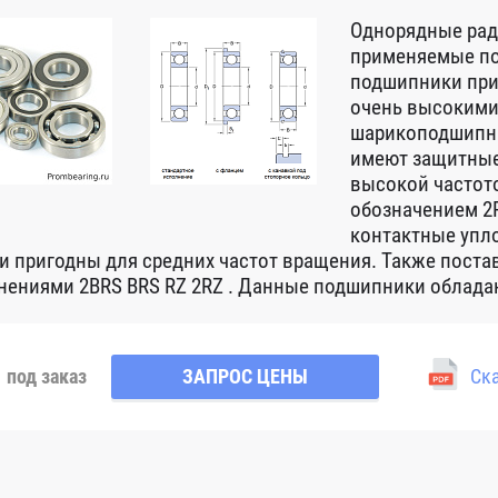
Однорядные ра
применяемые по
подшипники при
очень высокими
шарикоподшипни
имеют защитные
высокой частот
обозначением 2R
контактные упло
 и пригодны для средних частот вращения. Также пост
нениями 2BRS BRS RZ 2RZ . Данные подшипники обладаю
под заказ
ЗАПРОС ЦЕНЫ
Ска