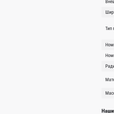
Внеш
Шир
Тип
Ном
Номи
Рад
Мат
Масс
Наши