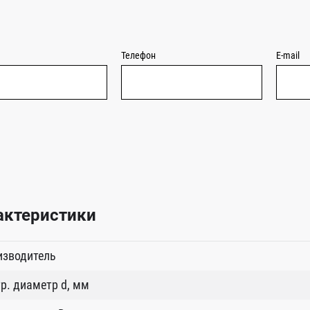
Телефон
E-mail
актеристики
изводитель
р. диаметр d, мм