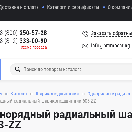
Доставка и оплата
Каталоги и сертификаты
О компани
8 (800)
250-57-28
Заказать обратны
8 (812)
333-00-90
info@prombearing.
Схема проезда
я
Каталог
Шарикоподшипники
Однорядные радиал
ядный радиальный шарикоподшипник 603-ZZ
норядный радиальный ш
3-ZZ