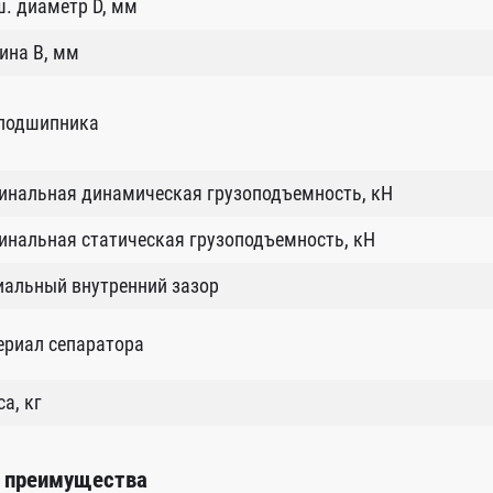
. диаметр D, мм
ина B, мм
 подшипника
инальная динамическая грузоподъемность, кН
нальная статическая грузоподъемность, кН
иальный внутренний зазор
ериал сепаратора
а, кг
 преимущества