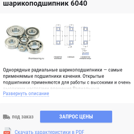
шарикоподшипник 6040
Однорядные радиальные шарикоподшипники — самые
применяемые подшипники качения. Открытые
подшипники применяются для работы с высокими и очень
высокими частотами вращения.Радиальные
Развернуть описание
шарикоподшипники обозначением 2Z ZZ с обеих сторон
имеют защитные шайбы и пригодны для работы с
высокой частотой вращения. Подшипники с
обозначением 2RS 2RS1 2RSH 2RSR имеют с обеих сторон
под заказ
ЗАПРОС ЦЕНЫ
контактные уплотнения из бутадиен-нитрильного каучука
(NBR) и пригодны для средних частот вращения. Также
Скачать характеристики в PDF
поставляются подшипники с бесконтактными