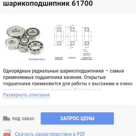
шарикоподшипник 61700
Однорядные радиальные шарикоподшипники — самые
применяемые подшипники качения. Открытые
подшипники применяются для работы с высокими и очень
высокими частотами вращения.Радиальные
Развернуть описание
шарикоподшипники обозначением 2Z ZZ с обеих сторон
имеют защитные шайбы и пригодны для работы с
высокой частотой вращения. Подшипники с
обозначением 2RS 2RS1 2RSH 2RSR имеют с обеих сторон
под заказ
ЗАПРОС ЦЕНЫ
контактные уплотнения из бутадиен-нитрильного каучука
(NBR) и пригодны для средних частот вращения. Также
Скачать характеристики в PDF
поставляются подшипники с бесконтактными