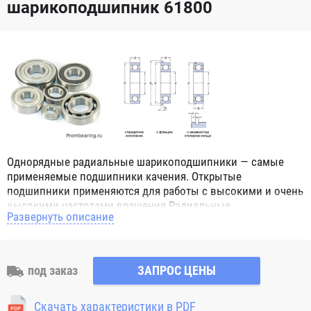
шарикоподшипник 61800
Однорядные радиальные шарикоподшипники — самые
применяемые подшипники качения. Открытые
подшипники применяются для работы с высокими и очень
высокими частотами вращения.Радиальные
Развернуть описание
шарикоподшипники обозначением 2Z ZZ с обеих сторон
имеют защитные шайбы и пригодны для работы с
высокой частотой вращения. Подшипники с
обозначением 2RS 2RS1 2RSH 2RSR имеют с обеих сторон
под заказ
ЗАПРОС ЦЕНЫ
контактные уплотнения из бутадиен-нитрильного каучука
(NBR) и пригодны для средних частот вращения. Также
Скачать характеристики в PDF
поставляются подшипники с бесконтактными