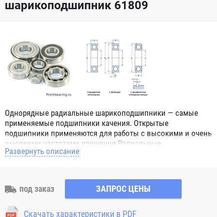
шарикоподшипник 61809
Однорядные радиальные шарикоподшипники — самые
применяемые подшипники качения. Открытые
подшипники применяются для работы с высокими и очень
высокими частотами вращения.Радиальные
Развернуть описание
шарикоподшипники обозначением 2Z ZZ с обеих сторон
имеют защитные шайбы и пригодны для работы с
высокой частотой вращения. Подшипники с
обозначением 2RS 2RS1 2RSH 2RSR имеют с обеих сторон
под заказ
ЗАПРОС ЦЕНЫ
контактные уплотнения из бутадиен-нитрильного каучука
(NBR) и пригодны для средних частот вращения. Также
Скачать характеристики в PDF
поставляются подшипники с бесконтактными