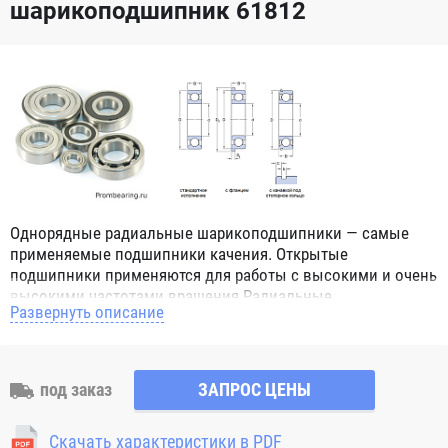
шарикоподшипник 61812
Однорядные радиальные шарикоподшипники — самые
применяемые подшипники качения. Открытые
подшипники применяются для работы с высокими и очень
высокими частотами вращения.Радиальные
Развернуть описание
шарикоподшипники обозначением 2Z ZZ с обеих сторон
имеют защитные шайбы и пригодны для работы с
высокой частотой вращения. Подшипники с
обозначением 2RS 2RS1 2RSH 2RSR имеют с обеих сторон
под заказ
ЗАПРОС ЦЕНЫ
контактные уплотнения из бутадиен-нитрильного каучука
(NBR) и пригодны для средних частот вращения. Также
Скачать характеристики в PDF
поставляются подшипники с бесконтактными