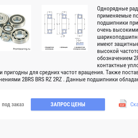
Однорядные ра
применяемые по
подшипники при
очень высокими
шарикоподшипни
имеют защитные
высокой частот
обозначением 2R
контактные упло
 и пригодны для средних частот вращения. Также пост
нениями 2BRS BRS RZ 2RZ . Данные подшипники обладаю
под заказ
ЗАПРОС ЦЕНЫ
Ска