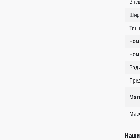
Внеш
Шир
Тип
Ном
Номи
Рад
Пред
Мат
Масс
Наши