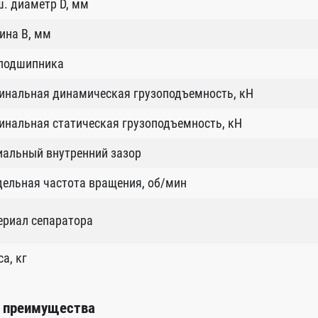
. диаметр D, мм
ина B, мм
 подшипника
инальная динамическая грузоподъемность, кН
нальная статическая грузоподъемность, кН
иальный внутренний зазор
ельная частота вращения, об/мин
ериал сепаратора
а, кг
 преимущества