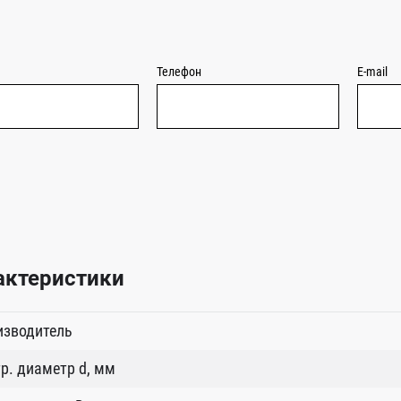
Телефон
E-mail
актеристики
изводитель
р. диаметр d, мм