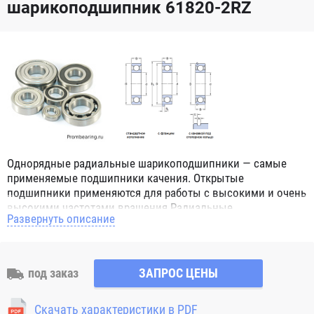
шарикоподшипник 61820-2RZ
Однорядные радиальные шарикоподшипники — самые
применяемые подшипники качения. Открытые
подшипники применяются для работы с высокими и очень
высокими частотами вращения.Радиальные
Развернуть описание
шарикоподшипники обозначением 2Z ZZ с обеих сторон
имеют защитные шайбы и пригодны для работы с
высокой частотой вращения. Подшипники с
обозначением 2RS 2RS1 2RSH 2RSR имеют с обеих сторон
под заказ
ЗАПРОС ЦЕНЫ
контактные уплотнения из бутадиен-нитрильного каучука
(NBR) и пригодны для средних частот вращения. Также
Скачать характеристики в PDF
поставляются подшипники с бесконтактными