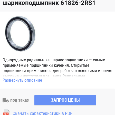
шарикоподшипник 61826-2RS1
Однорядные радиальные шарикоподшипники — самые
применяемые подшипники качения. Открытые
подшипники применяются для работы с высокими и очень
высокими частотами вращения.Радиальные
Развернуть описание
шарикоподшипники обозначением 2Z ZZ с обеих сторон
имеют защитные шайбы и пригодны для работы с
высокой частотой вращения. Подшипники с
обозначением 2RS 2RS1 2RSH 2RSR имеют с обеих сторон
под заказ
ЗАПРОС ЦЕНЫ
контактные уплотнения из бутадиен-нитрильного каучука
(NBR) и пригодны для средних частот вращения. Также
Скачать характеристики в PDF
поставляются подшипники с бесконтактными