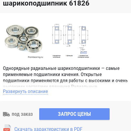
шарикоподшипник 61826
Однорядные радиальные шарикоподшипники — самые
применяемые подшипники качения. Открытые
подшипники применяются для работы с высокими и очень
высокими частотами вращения.Радиальные
Развернуть описание
шарикоподшипники обозначением 2Z ZZ с обеих сторон
имеют защитные шайбы и пригодны для работы с
высокой частотой вращения. Подшипники с
обозначением 2RS 2RS1 2RSH 2RSR имеют с обеих сторон
под заказ
ЗАПРОС ЦЕНЫ
контактные уплотнения из бутадиен-нитрильного каучука
(NBR) и пригодны для средних частот вращения. Также
Скачать характеристики в PDF
поставляются подшипники с бесконтактными