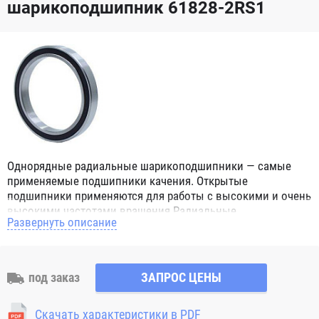
шарикоподшипник 61828-2RS1
Однорядные радиальные шарикоподшипники — самые
применяемые подшипники качения. Открытые
подшипники применяются для работы с высокими и очень
высокими частотами вращения.Радиальные
Развернуть описание
шарикоподшипники обозначением 2Z ZZ с обеих сторон
имеют защитные шайбы и пригодны для работы с
высокой частотой вращения. Подшипники с
обозначением 2RS 2RS1 2RSH 2RSR имеют с обеих сторон
под заказ
ЗАПРОС ЦЕНЫ
контактные уплотнения из бутадиен-нитрильного каучука
(NBR) и пригодны для средних частот вращения. Также
Скачать характеристики в PDF
поставляются подшипники с бесконтактными