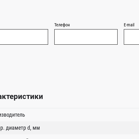
Телефон
E-mail
актеристики
изводитель
р. диаметр d, мм