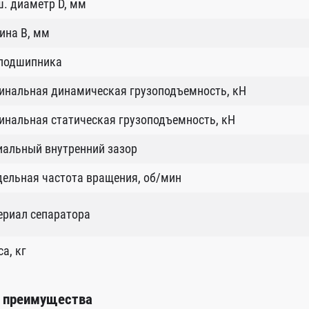
. диаметр D, мм
ина B, мм
 подшипника
инальная динамическая грузоподъемность, кН
нальная статическая грузоподъемность, кН
иальный внутренний зазор
ельная частота вращения, об/мин
ериал сепаратора
а, кг
 преимущества