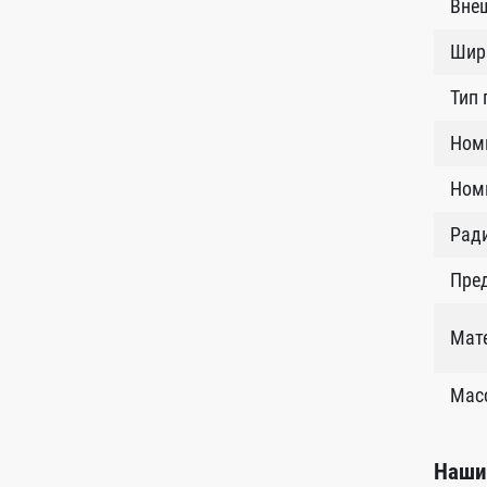
Внеш
Шир
Тип
Ном
Номи
Рад
Пред
Мат
Масс
Наши