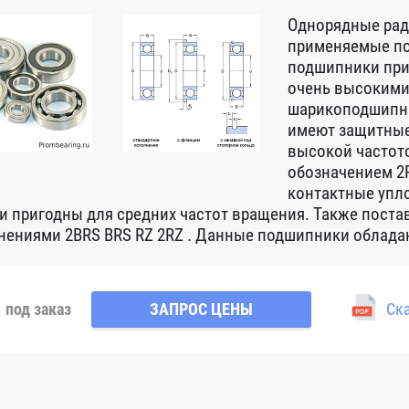
Однорядные ра
применяемые по
подшипники при
очень высокими
шарикоподшипни
имеют защитные
высокой частот
обозначением 2R
контактные упло
 и пригодны для средних частот вращения. Также пост
нениями 2BRS BRS RZ 2RZ . Данные подшипники обладаю
под заказ
ЗАПРОС ЦЕНЫ
Ска