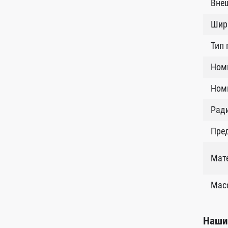
Внеш
Шир
Тип
Ном
Номи
Рад
Пред
Мат
Масс
Наши