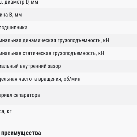
. диаметр D, мм
ина B, мм
 подшипника
инальная динамическая грузоподъемность, кН
нальная статическая грузоподъемность, кН
иальный внутренний зазор
ельная частота вращения, об/мин
ериал сепаратора
а, кг
 преимущества