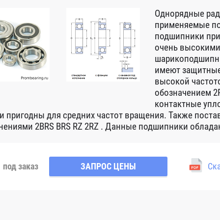
Однорядные ра
применяемые по
подшипники при
очень высокими
шарикоподшипни
имеют защитные
высокой частот
обозначением 2R
контактные упло
 и пригодны для средних частот вращения. Также пост
нениями 2BRS BRS RZ 2RZ . Данные подшипники обладаю
под заказ
ЗАПРОС ЦЕНЫ
Ска