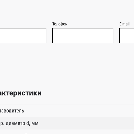
Телефон
E-mail
актеристики
изводитель
р. диаметр d, мм