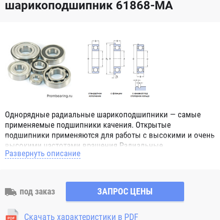
шарикоподшипник 61868-MA
Однорядные радиальные шарикоподшипники — самые
применяемые подшипники качения. Открытые
подшипники применяются для работы с высокими и очень
высокими частотами вращения.Радиальные
Развернуть описание
шарикоподшипники обозначением 2Z ZZ с обеих сторон
имеют защитные шайбы и пригодны для работы с
высокой частотой вращения. Подшипники с
обозначением 2RS 2RS1 2RSH 2RSR имеют с обеих сторон
под заказ
ЗАПРОС ЦЕНЫ
контактные уплотнения из бутадиен-нитрильного каучука
(NBR) и пригодны для средних частот вращения. Также
Скачать характеристики в PDF
поставляются подшипники с бесконтактными