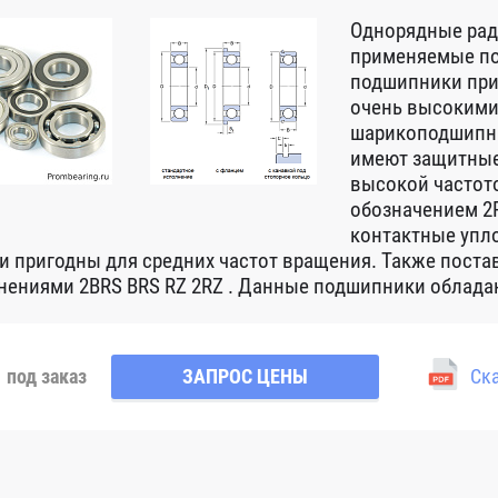
Однорядные ра
применяемые по
подшипники при
очень высокими
шарикоподшипни
имеют защитные
высокой частот
обозначением 2R
контактные упло
 и пригодны для средних частот вращения. Также пост
нениями 2BRS BRS RZ 2RZ . Данные подшипники обладаю
под заказ
ЗАПРОС ЦЕНЫ
Ска