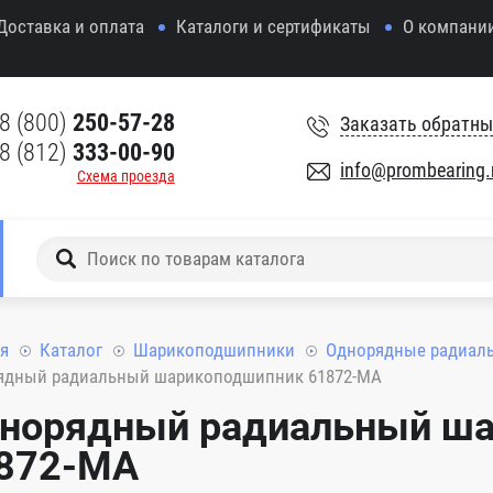
Доставка и оплата
Каталоги и сертификаты
О компани
8 (800)
250-57-28
Заказать обратны
8 (812)
333-00-90
info@prombearing.
Схема проезда
я
Каталог
Шарикоподшипники
Однорядные радиал
ядный радиальный шарикоподшипник 61872-MA
норядный радиальный ш
872-MA