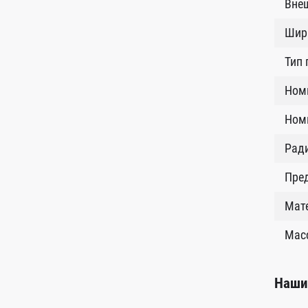
Внеш
Шир
Тип
Ном
Номи
Рад
Пред
Мат
Масс
Наши