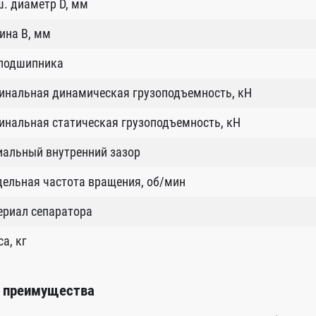
. диаметр D, мм
ина B, мм
 подшипника
инальная динамическая грузоподъемность, кН
нальная статическая грузоподъемность, кН
иальный внутренний зазор
ельная частота вращения, об/мин
ериал сепаратора
а, кг
 преимущества