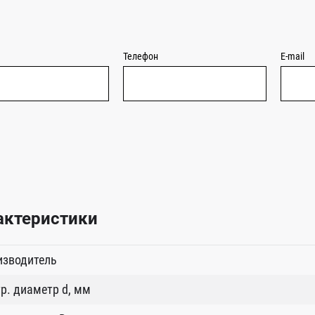
Телефон
E-mail
актеристики
изводитель
р. диаметр d, мм