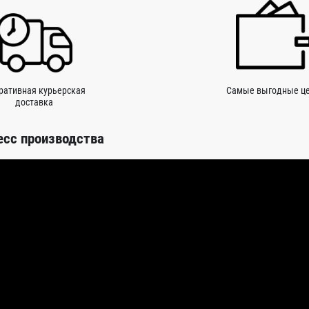
ративная курьерская
Самые выгодные ц
доставка
есс производства