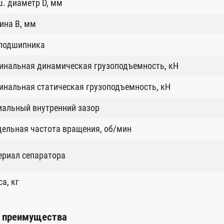
. диаметр D, мм
ина B, мм
 подшипника
инальная динамическая грузоподъемность, кН
нальная статическая грузоподъемность, кН
иальный внутренний зазор
ельная частота вращения, об/мин
ериал сепаратора
а, кг
 преимущества