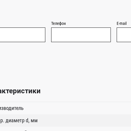
Телефон
E-mail
актеристики
изводитель
р. диаметр d, мм