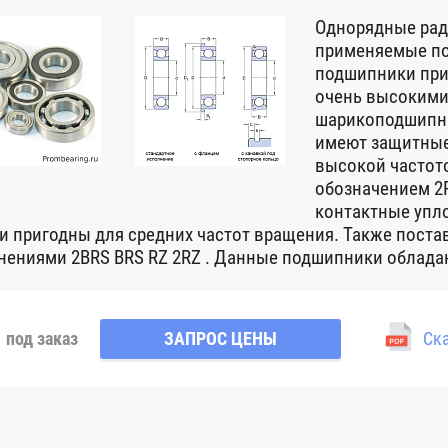
Однорядные ра
применяемые по
подшипники при
очень высокими
шарикоподшипни
имеют защитные
высокой частот
обозначением 2R
контактные упло
 и пригодны для средних частот вращения. Также пост
нениями 2BRS BRS RZ 2RZ . Данные подшипники обладаю
под заказ
ЗАПРОС ЦЕНЫ
Ска