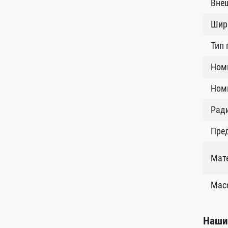
Внеш
Шир
Тип
Ном
Номи
Рад
Пред
Мат
Масс
Наши