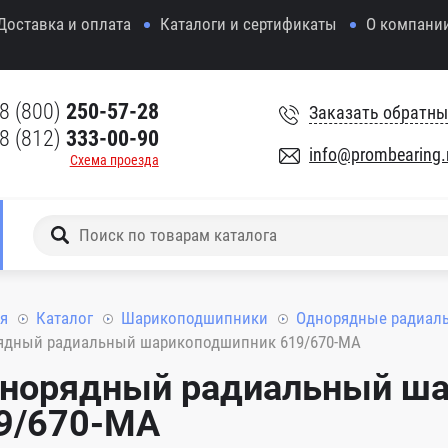
Доставка и оплата
Каталоги и сертификаты
О компани
8 (800)
250-57-28
Заказать обратны
8 (812)
333-00-90
info@prombearing.
Схема проезда
я
Каталог
Шарикоподшипники
Однорядные радиал
ядный радиальный шарикоподшипник 619/670-MA
норядный радиальный ш
9/670-MA