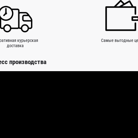
ративная курьерская
Самые выгодные ц
доставка
есс производства