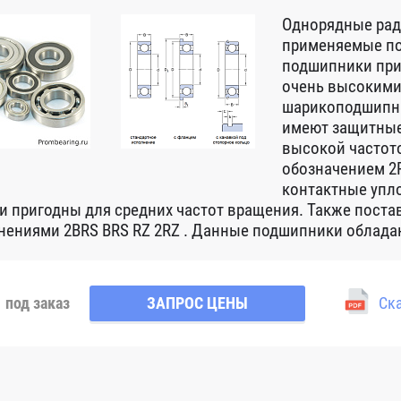
Однорядные ра
применяемые по
подшипники при
очень высокими
шарикоподшипни
имеют защитные
высокой частот
обозначением 2R
контактные упло
 и пригодны для средних частот вращения. Также пост
нениями 2BRS BRS RZ 2RZ . Данные подшипники обладаю
под заказ
ЗАПРОС ЦЕНЫ
Ска