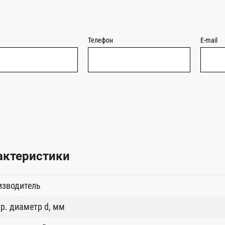
Телефон
E-mail
актеристики
изводитель
р. диаметр d, мм