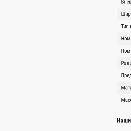
Внеш
Шир
Тип
Ном
Номи
Рад
Пред
Мат
Масс
Наши