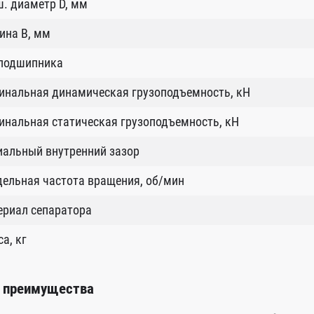
. диаметр D, мм
ина B, мм
 подшипника
инальная динамическая грузоподъемность, кН
нальная статическая грузоподъемность, кН
иальный внутренний зазор
ельная частота вращения, об/мин
ериал сепаратора
а, кг
 преимущества